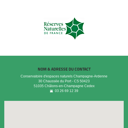
NOM & ADRESSE DU CONTACT
Conservatoire d'espaces naturels Champagne-Ardenne
30 Chaussée du Port - CS 50423
51035
Châlons-en-Champagne Cedex
03 26 69 12 39