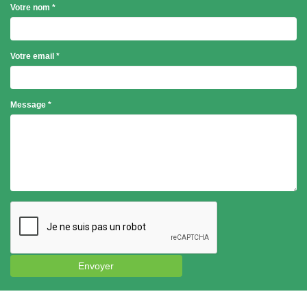
Votre nom
*
Votre email
*
Objet
Message
*
*
Envoyer